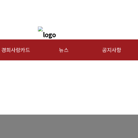
경희사랑카드
뉴스
공지사항
문신용카드
총동문회 뉴스
행사안내
산하단체 뉴스
공지사항
동문 동정
경조사
포토 갤러리
영상 갤러리