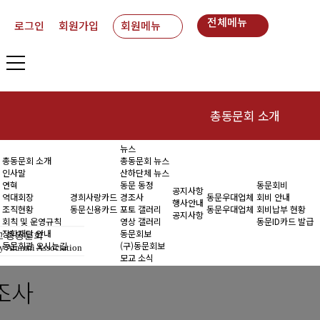
전체메뉴
로그인
회원가입
회원메뉴
총동문회 소개
뉴스
인사말
동
총동문회 소개
총동문회 뉴스
인사말
산하단체 뉴스
연혁
연혁
동문 동정
동문회비
공지사항
역대회장
경희사랑카드
경조사
동문우대업체
회비 안내
행사안내
조직현황
동문신용카드
포토 갤러리
동문우대업체
회비납부 현황
역대회장
공지사항
회칙 및 운영규칙
영상 갤러리
동문ID카드 발급
장학재단 안내
동문회보
 총동문회
조직현황
동문회관 오시는길
(구)동문회보
y Alumni Association
모교 소식
회칙 및 운영규칙
조사
장학재단 안내