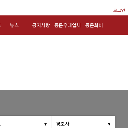
로그인
드
뉴스
공지사항
동문우대업체
동문회비
총동문회 뉴스
행사안내
동문우대업체
회비 안내
산하단체 뉴스
공지사항
회비납부 현황
동문 동정
동문ID카드 발
경조사
급
포토 갤러리
영상 갤러리
동문회보
스
경조사
(구)동문회보