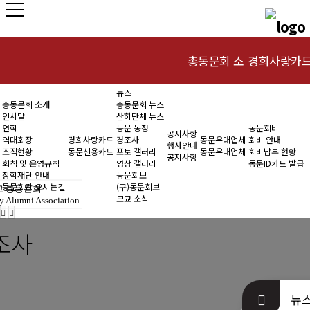
총동문회 소
경희사랑카
뉴스
인사말
동문신용카드
총동문회 소개
총동문회 뉴스
개
인사말
산하단체 뉴스
연혁
연혁
동문 동정
동문회비
공지사항
역대회장
경희사랑카드
경조사
동문우대업체
회비 안내
행사안내
조직현황
동문신용카드
포토 갤러리
동문우대업체
회비납부 현황
역대회장
공지사항
회칙 및 운영규칙
영상 갤러리
동문ID카드 발급
장학재단 안내
동문회보
조직현황
동문회관 오시는길
(구)동문회보
 총동문회
모교 소식
y Alumni Association
회칙 및 운영규
조사
칙
장학재단 안내
뉴
동문회관 오시