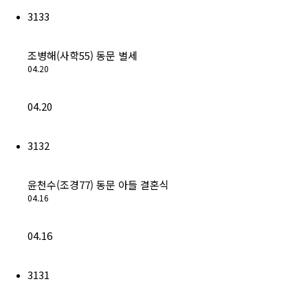
3133
조병해(사학55) 동문 별세
04.20
04.20
3132
윤천수(조경77) 동문 아들 결혼식
04.16
04.16
3131