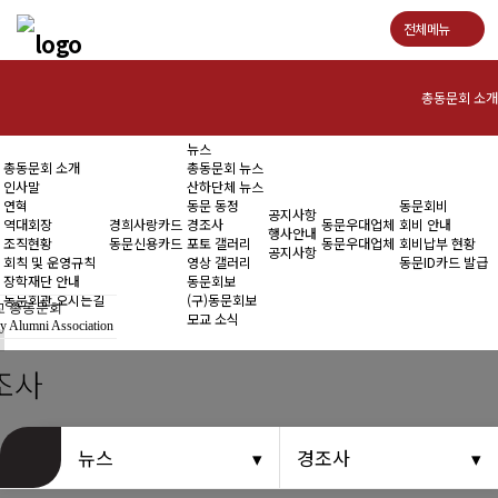
전체메뉴
총동문회 소개
뉴스
인사말
총동문회 소개
총동문회 뉴스
인사말
산하단체 뉴스
연혁
연혁
동문 동정
동문회비
공지사항
역대회장
경희사랑카드
경조사
동문우대업체
회비 안내
행사안내
조직현황
동문신용카드
포토 갤러리
동문우대업체
회비납부 현황
역대회장
공지사항
회칙 및 운영규칙
영상 갤러리
동문ID카드 발급
장학재단 안내
동문회보
조직현황
동문회관 오시는길
(구)동문회보
 총동문회
모교 소식
y Alumni Association
회칙 및 운영규칙
조사
장학재단 안내
동문회관 오시는길
뉴스
경조사