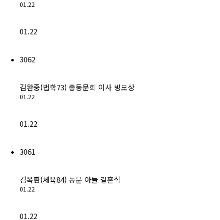
01.22
(구)동문회보
모교 소식
01.22
공지사항
3062
행사안내
김완중(법학73) 총동문회 이사 빙모상
01.22
공지사항
01.22
동문우대업체
3061
동문우대업체
김옥환(체육84) 동문 아들 결혼식
동문회비
01.22
회비 안내
01.22