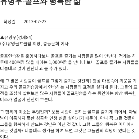
유명우-골프와 행복한 삶
경희사랑카드
동문신용카드
작성일
2013-07-23
뉴스
▲유명우(경제84)
(주)유명골프클럽 회장, 총동문회 이사
총동문회 뉴스
골프연습장을 운영하다보니 골프를 즐기는 사람들을 많이 만난다. 적게는 하
루에 400여명 많을 때에는 1,000여명을 만나다 보니 골프를 즐기는 사람들을
산하단체 뉴스
나름대로 많이 만난다고 볼 수가 있다.
동문 동정
왜 그 많은 사람들이 골프를 그렇게 즐기는 것일까? 항상 마음속에 의문을 가
지고 우리 골프연습장에서 연습하는 사람들의 표정을 살피게 된다. 그들의 표
경조사
정을 조심히 살펴보면 많은 사람들이 골프연습을 하는 동안에는 항상 행복한
미소가 얼굴에 잔잔히 흐른다.
포토 갤러리
그 행복의 미소는 무엇일까? 보통 사람이 못하는 골프를 즐기게 되어서, 아님
영상 갤러리
남이 이룩하지 못한 성공한 인생 삶을 살아가기 때문에, 아니 꼭 그런 것들이
그들을 행복하게 만드는 것만은 아닌 것 같다. 그럼 그들의 행복은 어디에서
동문회보
오는 것일까? 나름대로 생각을 하여 보면 그것은 그들만의 희망이 있다는 것
이다.