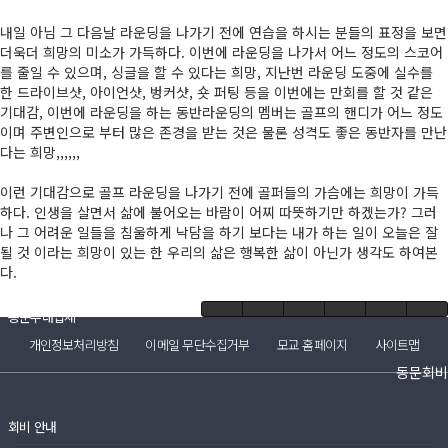
(구)동문회보
내일 아님 그 다음날 라운딩을 나가기 전에 연습을 하시는 분들의 표정을 보면
더욱더 희망의 미소가 가득하다. 이번에 라운딩을 나가서 어느 정도의 스코어
모교 소식
를 줄일 수 있으며, 싱글을 할 수 있다는 희망, 지난번 라운딩 도중에 실수를
한 드라이브샷, 아이언샷, 벙커샷, 숏 퍼팅 등을 이번에는 만회를 할 것 같은
공지사항
기대감, 이번에 라운딩을 하는 동반라운딩의 멤버는 골프의 핸디가 어느 정도
이며 주변인으로 부터 많은 존경을 받는 것은 물론 성격도 좋은 동반자를 만난
다는 희망,,,,,,
행사안내
이런 기대감으로 골프 라운딩을 나가기 전에 골퍼들의 가슴에는 희망이 가득
공지사항
하다. 인생을 살면서 삶에 불어오는 바람이 어찌 따뜻하기만 하겠는가? 그러
나 그 어려운 일들을 침울하게 낙담을 하기 보다는 내가 하는 일이 오늘은 잘
될 것 이라는 희망이 있는 한 우리의 삶은 행복한 삶이 아닌가 생각도 하여본
동문우대업체
다.
동문우대업체
개인정보처리방침
이메일 무단수집거부
모교 홈페이지
사이트맵
동문회비
회비 안내