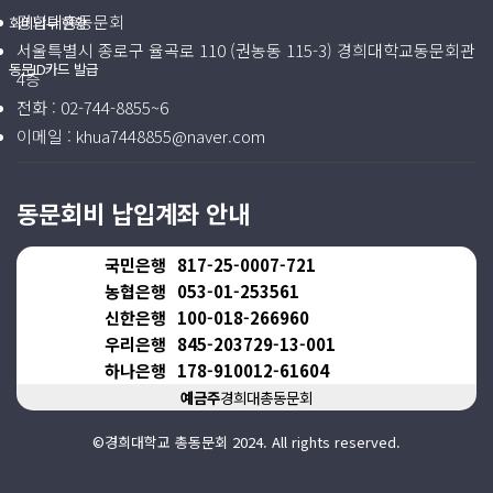
경희대총동문회
회비납부 현황
서울특별시 종로구 율곡로 110 (권농동 115-3) 경희대학교동문회관
동문ID카드 발급
4층
전화 :
02-744-8855~6
이메일 :
khua7448855@naver.com
동문회비 납입계좌 안내
국민은행
817-25-0007-721
농협은행
053-01-253561
신한은행
100-018-266960
우리은행
845-203729-13-001
하나은행
178-910012-61604
예금주
경희대총동문회
©경희대학교 총동문회 2024. All rights reserved.