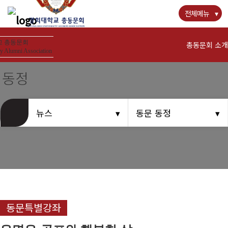
전체메뉴
 총동문회
총동문회 소개
y Alumni Association
 동정
인사말
연혁
뉴스
동문 동정
역대회장
조직현황
회칙 및 운영규칙
장학재단 안내
동문회관 오시는길
동문특별강좌