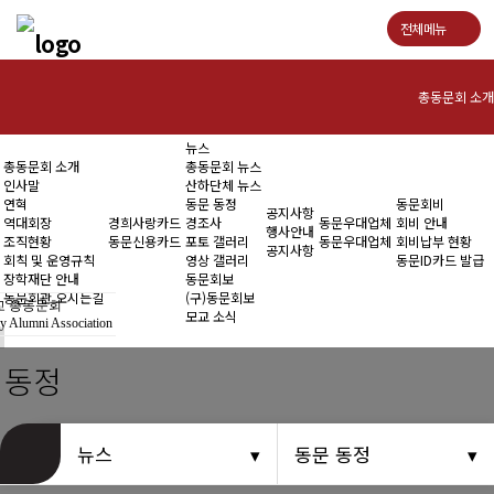
전체메뉴
총동문회 소개
뉴스
인사말
총동문회 소개
총동문회 뉴스
인사말
산하단체 뉴스
연혁
연혁
동문 동정
동문회비
공지사항
역대회장
경희사랑카드
경조사
동문우대업체
회비 안내
행사안내
조직현황
동문신용카드
포토 갤러리
동문우대업체
회비납부 현황
역대회장
공지사항
회칙 및 운영규칙
영상 갤러리
동문ID카드 발급
장학재단 안내
동문회보
조직현황
동문회관 오시는길
(구)동문회보
 총동문회
모교 소식
y Alumni Association
회칙 및 운영규칙
 동정
장학재단 안내
동문회관 오시는길
뉴스
동문 동정