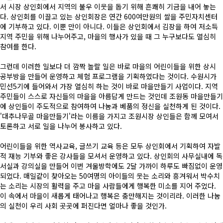
서 시장 상인회에서 지역의 불우 이웃을 돕기 위해 흔쾌히 기금을 내어 놓는
회비납부 현황
다. 상인회를 이끌고 있는 상인회장은 연간 600여만원의 쌀을 주민자치센터
에 기부하고 있다. 이뿐 만이 아니다. 이들은 상인회에서 김장을 하여 저소득
동문ID카드 발급
지역 주민을 위해 나누어주고, 마을의 행사가 있을 때 그 누구보다도 열심히
참여를 한다.
그런데 이러한 일보다 더 깜짝 놀랄 일은 바로 마을의 어린이들을 위한 상시
공부방을 만들어 운영하고 체험 프로그램을 기획하였다는 것이다. 수원시가
민선5기에 들어와서 가장 열심히 하는 것이 바로 마을만들기 사업이다. 지역
주민들이 스스로 자신들의 마을을 아름답게 만드는 것인데 조원동 마을만들기
에 상인들이 주도적으로 참여하여 나눔과 베품의 정신을 실천하게 된 것이다.
'대추나무골 마을만들기'라는 이름을 가지고 조원시장 상인들은 함께 모여서
토론하고 서로 일을 나누어 봉사하고 있다.
어린이들을 위한 역사교육, 글쓰기 교육 등은 모두 상인회에서 기획하여 자발
적 재능 기부와 좋은 강사들을 모셔서 운영하고 있다. 상인회의 사무실내에 독
서실과 강의실을 만들어 이번 겨울방학에도 2달 가까이 하루도 빠짐없이 운영
되었다. 매일같이 찾아오는 50여명의 아이들의 웃는 소리와 흥겨워서 박수치
는 소리는 시장의 활력을 주고 마을 사람들에게 행복한 미소를 지어 주었다.
이 속에서 마을이 새롭게 태어나고 행복은 충만해지는 것이리라. 이러한 나눔
의 실천이 우리 사회 곳곳에 퍼진다면 얼마나 좋을 것인가.