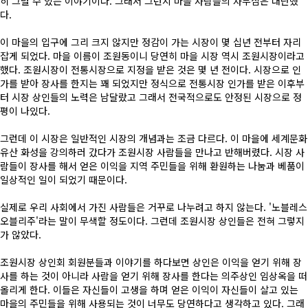
히 그럴 수 있는 이야기이다. 그래서 그런지 마을 사람들의 자부심은 대단했
(구)동문회보
다.
모교 소식
이 마을의 입구에 그리 크지 않지만 정감이 가는 시장이 몇 십년 전부터 자리
잡게 되었다. 마을 이름이 조원동이니 당연히 마을 시장 역시 조원시장이라고
했다. 조원시장이 전통시장으로 지정을 받은 것은 몇 년 전이다. 시장으로 인
공지사항
가를 받아 장사를 한지는 꽤 되었지만 정식으로 전통시장 인가를 받은 이후부
터 시장 상인들의 노력은 남달랐고 그래서 전국적으로도 안정된 시장으로 정
평이 나있다.
행사안내
그런데 이 시장은 일반적인 시장의 개념과는 조금 다르다. 이 마을에 세계문화
공지사항
유산 화성을 강의하러 갔다가 조원시장 사람들을 만나고 반해버렸다. 시장 사
람들이 장사를 해서 얻은 이익을 지역 주민들을 위해 환원하는 나눔과 베품이
일상적인 일이 되었기 때문이다.
동문우대업체
실제로 우리 사회에서 가진 사람들은 거꾸로 나누려고 하지 않는다. '노블레스
동문우대업체
오블리주'라는 말이 무색할 정도이다. 그런데 조원시장 상인들은 전혀 그렇지
가 않았다.
동문회비
조원시장 상인회 회원분들과 이야기를 하다보면 상인은 이익을 얻기 위해 장
사를 하는 것이 아니라 사람을 얻기 위해 장사를 한다는 의주상인 임상옥을 떠
올리게 한다. 이들은 자신들이 고생을 하며 얻은 이익이 자신들이 살고 있는
회비 안내
마을의 주민들을 위해 사용되는 것이 너무도 당연하다고 생각하고 있다. 그래