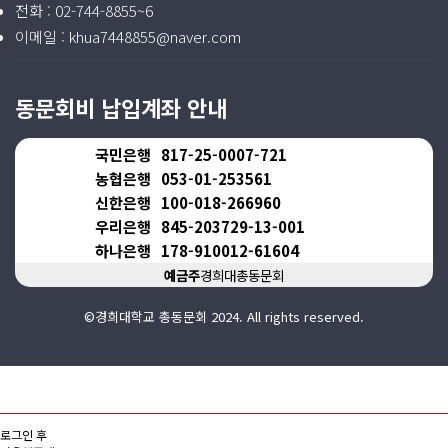
전화 :
02-744-8855~6
이메일 :
khua7448855@naver.com
동문회비 납입계좌 안내
국민은행
817-25-0007-721
농협은행
053-01-253561
신한은행
100-018-266960
우리은행
845-203729-13-001
하나은행
178-910012-61604
예금주
경희대총동문회
©경희대학교 총동문회 2024. All rights reserved.
로그인 후