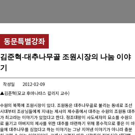
경희사랑카드
동문신용카드
뉴스
동문특별강좌
총동문회 뉴스
김준혁-대추나무골 조원시장의 나눔 이야
산하단체 뉴스
기
동문 동정
작성일
2012-02-09
경조사
▲김준혁(모교 후마니타스 칼리지 교수)
포토 갤러리
수원의 북쪽에 조원시장이 있다. 조원동은 대추나무골로 불리는 동네로 조선
시대부터 조상님들에게 지내는 제사의 제수중에서 대추는 수원의 조원동 대추
영상 갤러리
가 최고라는 이야기가 있었다고 한다. 정조대왕이 사도세자의 묘소를 수원으
로 옮기고 아버지의 제사를 위한 대추를 마련하기 위해 풍수적으로 좋은 이 마
동문회보
을에 대추나무를 심었다고 하는 이야기는 그냥 지어낸 이야기가 아니라 충분