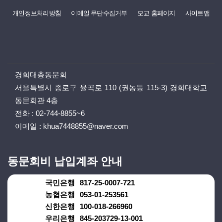
개인정보처리방침
이메일 무단수집거부
모교 홈페이지
사이트맵
경희대총동문회
서울특별시 종로구 율곡로 110 (권농동 115-3) 경희대학교
동문회관 4층
전화 :
02-744-8855~6
이메일 :
khua7448855@naver.com
동문회비 납입계좌 안내
국민은행
817-25-0007-721
농협은행
053-01-253561
신한은행
100-018-266960
우리은행
845-203729-13-001