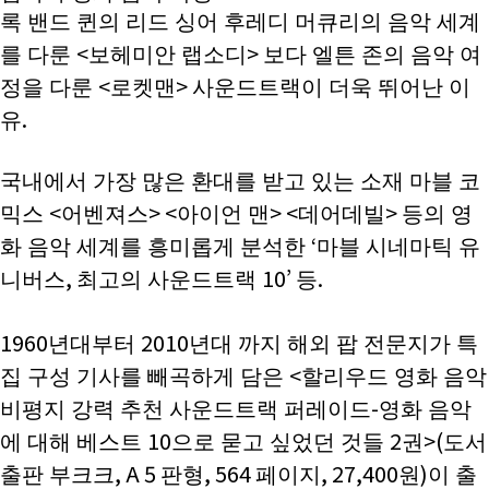
(구)동문회보
록 밴드 퀸의 리드 싱어 후레디 머큐리의 음악 세계
<
>
를 다룬
보헤미안 랩소디
보다 엘튼 존의 음악 여
모교 소식
<
>
정을 다룬
로켓맨
사운드트랙이 더욱 뛰어난 이
.
유
공지사항
국내에서 가장 많은 환대를 받고 있는 소재 마블 코
행사안내
<
> <
> <
>
믹스
어벤져스
아이언 맨
데어데빌
등의 영
공지사항
‘
화 음악 세계를 흥미롭게 분석한
마블 시네마틱 유
,
10’
.
니버스
최고의 사운드트랙
등
동문우대업체
1960
2010
년대부터
년대 까지 해외 팝 전문지가 특
동문우대업체
<
집 구성 기사를 빼곡하게 담은
할리우드 영화 음악
-
동문회비
비평지 강력 추천 사운드트랙 퍼레이드
영화 음악
10
2
>(
에 대해 베스트
으로 묻고 싶었던 것들
권
도서
회비 안내
, A 5
, 564
, 27,400
)
출판 부크크
판형
페이지
원
이 출