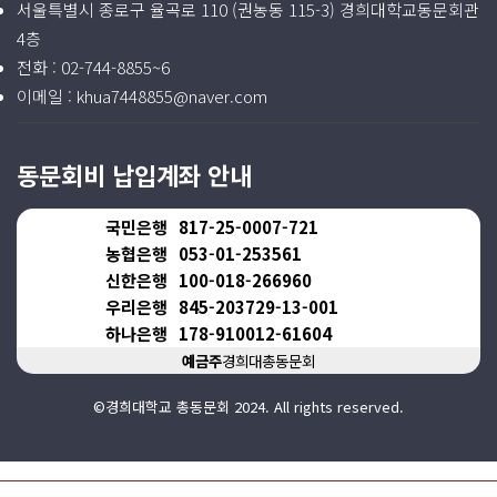
서울특별시 종로구 율곡로 110 (권농동 115-3) 경희대학교동문회관
4층
전화 :
02-744-8855~6
이메일 :
khua7448855@naver.com
동문회비 납입계좌 안내
국민은행
817-25-0007-721
농협은행
053-01-253561
신한은행
100-018-266960
우리은행
845-203729-13-001
하나은행
178-910012-61604
예금주
경희대총동문회
©경희대학교 총동문회 2024. All rights reserved.