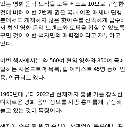
10
있는 영화 음악 토픽을 모두 베스트
으로 구성한
2
것에 비해 이번
번째 권은 국내 어떤 매체나 단행
본에서도 게재하지 않은 핫이슈를 신속하게 입수해
서 최신 영화 음악 트렌드와 토픽을 접할 수 있도록
꾸민 것이 이번 책자만의 매력점이라고 자부하고
.
있다
560
850
이번 책자에서는 약
여 편의 영화와
여 곡에
,
45
달하는 사운드트랙 목록
팝 아티스트
명 등이 인
,
.
용
언급되고 있다
1960
2022
년대부터
년 현재까지 흥행 가를 장식한
다채로운 영화 음악 정보를 시종 흥미롭게 구성해
.
놓고 있는 것이 특징이다
책자에 수록 된 원고 순서에 상관없이 목록에서 관