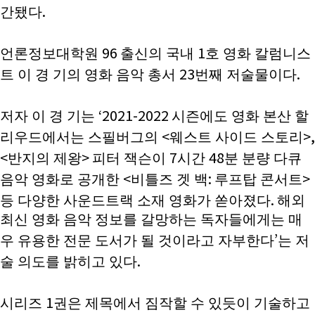
.
간됐다
회비납부 현황
동문ID카드 발급
96
1
언론정보대학원
출신의 국내
호 영화 칼럼니스
23
.
트 이 경 기의 영화 음악 총서
번째 저술물이다
‘2021-2022
저자 이 경 기는
시즌에도 영화 본산 할
<
>,
리우드에서는 스필버그의
웨스트 사이드 스토리
<
>
7
48
반지의 제왕
피터 잭슨이
시간
분 분량 다큐
<
:
>
음악 영화로 공개한
비틀즈 겟 백
루프탑 콘서트
.
등 다양한 사운드트랙 소재 영화가 쏟아졌다
해외
최신 영화 음악 정보를 갈망하는 독자들에게는 매
’
우 유용한 전문 도서가 될 것이라고 자부한다
는 저
.
술 의도를 밝히고 있다
1
시리즈
권은 제목에서 짐작할 수 있듯이 기술하고