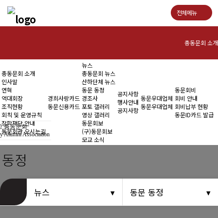
전체메뉴
총동문회 소개
뉴스
인사말
총동문회 소개
총동문회 뉴스
인사말
산하단체 뉴스
연혁
연혁
동문 동정
동문회비
공지사항
역대회장
경희사랑카드
경조사
동문우대업체
회비 안내
행사안내
조직현황
동문신용카드
포토 갤러리
동문우대업체
회비납부 현황
역대회장
공지사항
회칙 및 운영규칙
영상 갤러리
동문ID카드 발급
장학재단 안내
동문회보
 총동문회
조직현황
동문회관 오시는길
(구)동문회보
y Alumni Association
모교 소식
회칙 및 운영규칙
 동정
장학재단 안내
뉴스
동문 동정
동문회관 오시는길