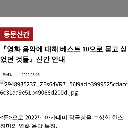
경희사랑카드
동문신용카드
동문신간
뉴스
총동문회 뉴스
『영화 음악에 대해 베스트 10으로 묻고 싶
었던 것들』신간 안내
산하단체 뉴스
동문 동정
작성일
2022-06-08
경조사
포토 갤러리
영상 갤러리
<
>
2022
듄
으로
년 아카데미 작곡상을 수상한 한스
동문회보
.
짐머의 영화 음악 특징