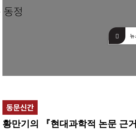
내
 동정
동문회관 오
시는길
뉴
동문신간
황만기의 『현대과학적 논문 근거