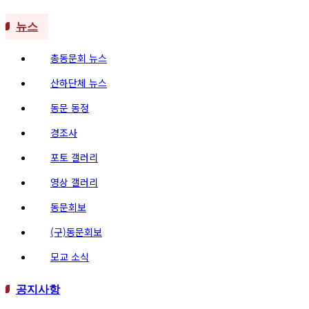
뉴스
총동문회 뉴스
산하단체 뉴스
동문 동정
경조사
포토 갤러리
영상 갤러리
동문회보
(구)동문회보
모교 소식
공지사항