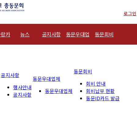
로그인
사랑카
뉴스
공지사항
동문우대업
동문회비
동문신용카드
총동문회 뉴
행사안내
동문우대업체
회비 안내
드
체
스
공지사항
회비납부 현
동문회비
공지사항
산하단체 뉴
황
동문우대업체
회비 안내
행사안내
스
동문ID카드
동문우대업체
회비납부 현황
공지사항
동문ID카드 발급
동문 동정
발급
경조사
포토 갤러리