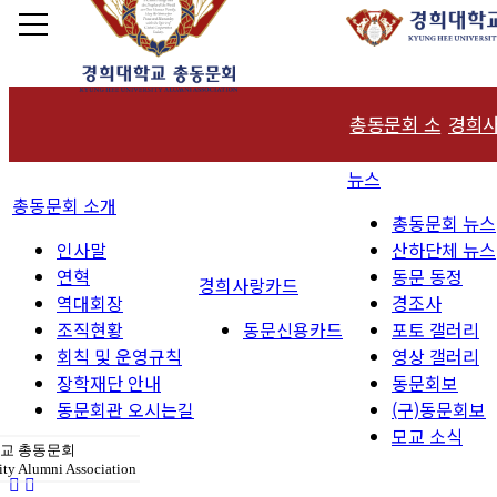
총동문회 소
경희
뉴스
인사말
개
총동문회 소개
총동문회 뉴스
연혁
인사말
산하단체 뉴스
연혁
동문 동정
역대회장
경희사랑카드
역대회장
경조사
조직현황
조직현황
동문신용카드
포토 갤러리
회칙 및 운영규칙
영상 갤러리
회칙 및 운영
장학재단 안내
동문회보
동문회관 오시는길
(구)동문회보
규칙
모교 소식
교 총동문회
장학재단 안
ty Alumni Association