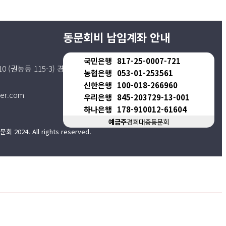
동문회비 납입계좌 안내
국민은행
817-25-0007-721
0 (권농동 115-3) 경희대학교동문회관 4층
농협은행
053-01-253561
신한은행
100-018-266960
er.com
우리은행
845-203729-13-001
하나은행
178-910012-61604
예금주
경희대총동문회
024. All rights reserved.