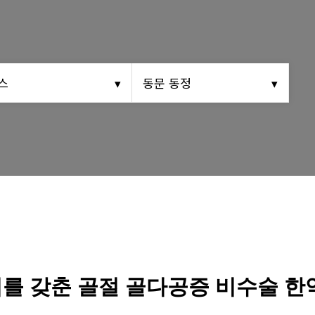
영상 갤러리
동문회보
(구)동문회보
스
동문 동정
모교 소식
를 갖춘 골절 골다공증 비수술 한