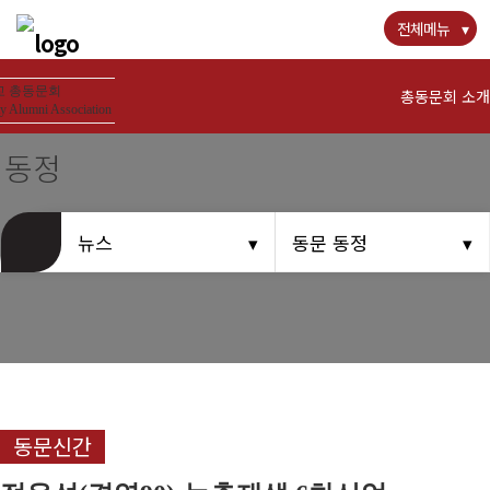
전체메뉴
 총동문회
총동문회 소개
y Alumni Association
 동정
경희사랑카드
뉴스
동문 동정
뉴스
공지사항
동문우대업체
동문신간
동문회비