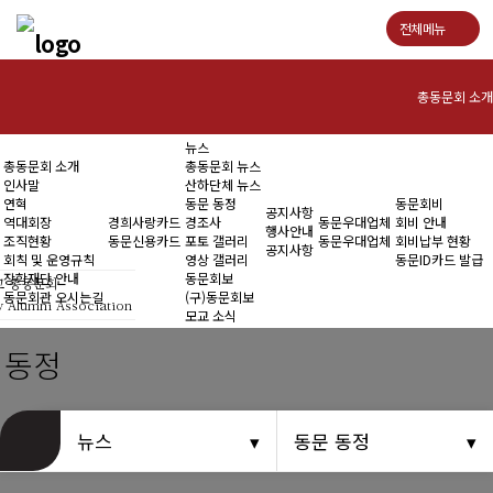
전체메뉴
총동문회 소개
뉴스
인사말
총동문회 소개
총동문회 뉴스
인사말
산하단체 뉴스
연혁
연혁
동문 동정
동문회비
공지사항
역대회장
경희사랑카드
경조사
동문우대업체
회비 안내
행사안내
조직현황
동문신용카드
포토 갤러리
동문우대업체
회비납부 현황
역대회장
공지사항
회칙 및 운영규칙
영상 갤러리
동문ID카드 발급
장학재단 안내
동문회보
 총동문회
조직현황
동문회관 오시는길
(구)동문회보
y Alumni Association
모교 소식
회칙 및 운영규칙
 동정
장학재단 안내
동문회관 오시는길
뉴스
동문 동정