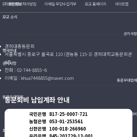
(구)동문회보
개인정보처리방침
이메일 무단수집거부
모교 홈페이지
사이트맵
모교 소식
공지사항
경희대총동문회
행사안내
서울특별시 종로구 율곡로 110 (권농동 115-3) 경희대학교동문회관
4층
공지사항
전화 :
02-744-8855~6
이메일 :
khua7448855@naver.com
동문우대업체
동문우대업체
동문회비 납입계좌 안내
국민은행
817-25-0007-721
동문회비
농협은행
053-01-253561
신한은행
100-018-266960
회비 안내
우리은행
845-203729-13-001