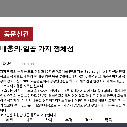
경희사랑카드
동문신용카드
동문신간
뉴스
총동문회 뉴스
배충의-일곱 가지 정체성
산하단체 뉴스
작성일
2013-09-03
동문 동정
저자 배충의 목사는 모교 정외과 62학번으로 1964년도 The University Life 영자신문 편집
장으로 봉사했으며 졸업 후 대구 영천 육군 부관학교에서 ROTC 통역장교 과정을 마치고 복
무후 경기도청 UNDP 고문관실에서 공무원생활을 하다가 해외건설 현장에서 자재구매담당
경조사
으로 해외여행을 자주한 분이다.
그 후 개인사업으로 무역을 하다가 교통사고로 3급 장애인이 되어 신학을 공부하고 목사가된
포토 갤러리
인생 역전의 본을 보인자로 25년간 외국인교회에서 영어 설교 와 신학 강의를 하면서 오늘에
이른 목회자다. 이 책의 내용은 신학책이라기보다는 영어공부의 새로운 차원의 교재라 할 수
가 있으며 부담없고 유머러스한 내용으로 읽어가면서 성경도 알고 무엇인가 얻을 수 있는 책
영상 갤러리
이다.
로그인한 회원만 댓글 등록이 가능합니다.
동문회보
이전
다음
삭제
수정
검색
목록