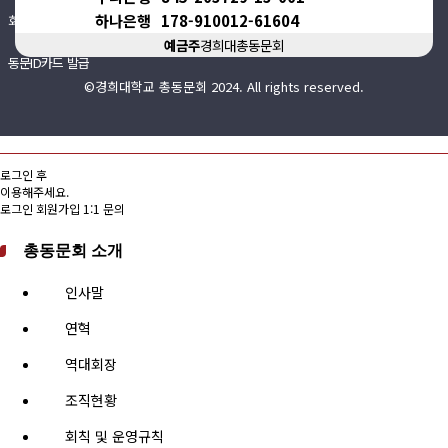
하나은행
178-910012-61604
회비납부 현황
예금주
경희대총동문회
동문ID카드 발급
©경희대학교 총동문회 2024. All rights reserved.
로그인 후
이용해주세요.
로그인
회원가입
1:1 문의
총동문회 소개
인사말
연혁
역대회장
조직현황
회칙 및 운영규칙