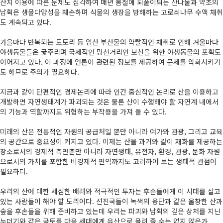
산지 이용에 따른 문제도 심각하여 매년 봄철에 되풀이되는 산나물과 약초의
남획은 생물다양성을 훼손하며 식물의 생장을 방해하는 고로쇠나무 수액 채취
도 계속되고 있다.
가을마다 반복되는 도토리 등 임산 부산물의 약탈적인 채취로 인해 겨울마다
야생동물들은 굶주리며 국제적인 망신거리인 보신을 위한 야생동물의 포획도
이어지고 있다. 이 과정에 언론이 관련된 정보를 제공하여 문제를 악화시키기
도 하므로 주의가 필요하다.
지금과 같이 단편적인 경제논리에 따라 인간 중심적인 논리로 산을 이용하고
개발하면 자연생태계가 파괴되는 것은 물론 산이 수행해야 할 자연계 내에서
의 기능과 역할까지도 위협하는 부작용을 가져 올 수 있다.
미래의 산은 전통적인 자원의 공급처일 뿐만 아니라 여가와 관광, 그리고 교육
의 공간으로 중요성이 커지고 있다. 이제는 산을 과거와 같이 재화를 제공하는
장소로서의 경제적 측면뿐만 아니라 자연생태, 유전자, 환경, 관광, 문화 자원
으로서의 가치를 포함한 비경제적 편익까지도 고려하여 보는 생태적 관점이
필요하다.
우리의 산에 대한 세심한 배려와 적극적인 투자는 후손들에게 이 시대를 살고
있는 사람들이 해야 할 도리이다. 선진국들이 녹색의 융단과 같은 울창한 산과
숲을 후손들을 위해 준비하고 있는데 우리는 파괴와 남획의 깊은 상처를 지닌
누더기와 같은 국토를 다음 세대에게 유산으로 물려 줄 수는 없지 않은가.