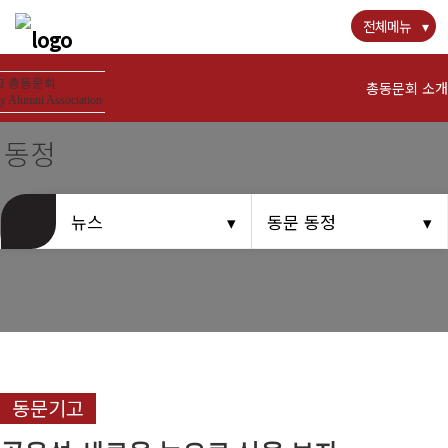
전체메뉴
 총동문회
총동문회 소개
y Alumni Association
 동정
경희사랑카드
뉴스
동문 동정
뉴스
공지사항
동문우대업체
동문기고
동문회비