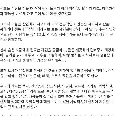
선조들은 산을 찾을 때 산에 잠시 들른다 하여 입산(入山)이라 하고, 마음가짐
과 행동을 바르게 하고 그에 맞는 예를 갖추었다.
그러나 오늘날 산업화와 서구화에 따라 전통적인 자연관은 사라지고 산을 극
복하거나 정복과 약탈의 대상으로 보는 자연관이 널리 퍼져 있다. 서구의 영향
으로 현재 사용하는 등산(登山)과 정상 정복이라는 보다 공격적인 개념이 우
리와 함께한다.
산과 숲은 사람에게 필요한 자원을 공급하고, 물을 깨끗하게 걸러주고 저장하
며, 공기를 맑게 해주고, 기후를 조절하며, 야생 동식물 서식처로서 생물종과
유전자 그리고 생태계 다양성을 유지해준다.
또한 토사가 유실되고 침식되는 것을 방지하여 홍수와 가뭄을 방지하며, 심신
을 순화하고 단련하는 문화, 레저, 스포츠 공간을 제공하기도 한다.
우리의 산지는 택지, 산업용지, 종교시설, 인공댐, 골프장, 스키장, 위락시설,
묘지, 채석장, 광산, 각종 도로, 통신 시설 등의 개발과 과다한 이용으로 몸살
을 앓고 있다. 특히 사람들의 실수로 건조한 봄과 가을에 반복되는 큰 산불은
산지의 생태계에 치명적인 피해를 주며 토양을 사막화시켜 산지에 치유할 수
없는 깊은 상처를 남긴다.