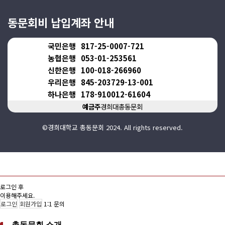
동문회비 납입계좌 안내
국민은행
817-25-0007-721
농협은행
053-01-253561
신한은행
100-018-266960
우리은행
845-203729-13-001
하나은행
178-910012-61604
예금주
경희대총동문회
©경희대학교 총동문회 2024. All rights reserved.
로그인 후
이용해주세요.
로그인
회원가입
1:1 문의
총동문회 소개