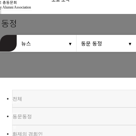
경희사랑카드
 총동문회
y Alumni Association
동문신용카드
 동정
뉴스
뉴스
동문 동정
총동문회 뉴스
산하단체 뉴스
동문 동정
경조사
전체
포토 갤러리
영상 갤러리
동문동정
동문회보
화제의 경희인