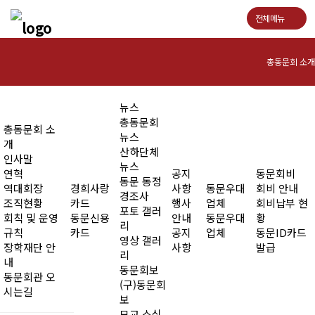
전체메뉴
총동문회 소개
인사말
뉴스
총동문회
총동문회 소
연혁
뉴스
개
산하단체
인사말
역대회장
뉴스
연혁
공지
동문회비
동문 동정
역대회장
경희사랑
사항
동문우대
회비 안내
조직현황
경조사
조직현황
카드
행사
업체
회비납부 현
포토 갤러
회칙 및 운영
동문신용
안내
동문우대
황
회칙 및 운영규칙
리
규칙
카드
공지
업체
동문ID카드
영상 갤러
장학재단 안
사항
발급
장학재단 안내
리
내
동문회보
동문회관 오
동문회관 오시는길
(구)동문회
시는길
보
모교 소식