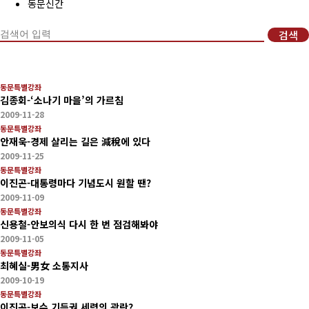
동문신간
회비납부 현황
검색
동문ID카드 발급
동문특별강좌
김종회-‘소나기 마을’의 가르침
2009-11-28
동문특별강좌
안재욱-경제 살리는 길은 減稅에 있다
2009-11-25
동문특별강좌
이진곤-대통령마다 기념도시 원할 땐?
2009-11-09
동문특별강좌
신용철-안보의식 다시 한 번 점검해봐야
2009-11-05
동문특별강좌
최혜실-男女 소통지사
2009-10-19
동문특별강좌
이진곤-보수 기득권 세력의 광란?