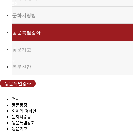
(구)동문회보
문화사랑방
모교 소식
동문특별강좌
공지사항
행사안내
동문기고
공지사항
동문신간
동문우대업체
동문특별강좌
동문우대업체
전체
동문동정
화제의 경희인
동문회비
문화사랑방
동문특별강좌
회비 안내
동문기고