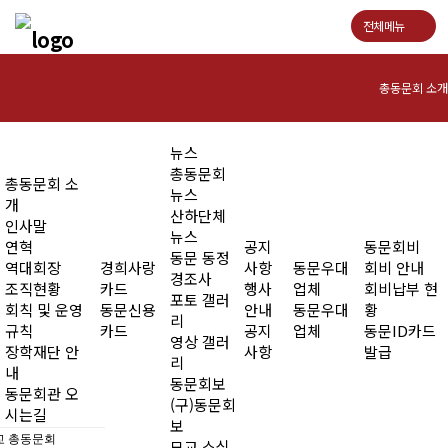
전체메뉴
총동문회 소개
인사말
뉴스
총동문회
총동문회 소
연혁
뉴스
개
산하단체
인사말
역대회장
뉴스
연혁
공지
동문회비
동문 동정
역대회장
경희사랑
사항
동문우대
회비 안내
조직현황
경조사
조직현황
카드
행사
업체
회비납부 현
포토 갤러
회칙 및 운영
동문신용
안내
동문우대
황
회칙 및 운영규칙
리
규칙
카드
공지
업체
동문ID카드
영상 갤러
장학재단 안
사항
발급
장학재단 안내
리
내
동문회보
동문회관 오
동문회관 오시는길
(구)동문회
시는길
보
 총동문회
모교 소식