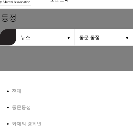
경희사랑카드
y Alumni Association
 동정
동문신용카드
뉴스
뉴스
동문 동정
총동문회 뉴스
산하단체 뉴스
동문 동정
경조사
전체
포토 갤러리
동문동정
영상 갤러리
화제의 경희인
동문회보