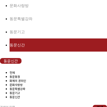
(구)동문회보
문화사랑방
모교 소식
동문특별강좌
공지사항
동문기고
행사안내
동문신간
공지사항
동문신간
동문우대업체
전체
동문우대업체
동문동정
화제의 경희인
문화사랑방
동문특별강좌
동문회비
동문기고
동문신간
회비 안내