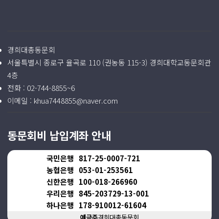
경희대총동문회
서울특별시 종로구 율곡로 110 (권농동 115-3) 경희대학교동문회관
4층
전화 :
02-744-8855~6
이메일 :
khua7448855@naver.com
동문회비 납입계좌 안내
국민은행
817-25-0007-721
농협은행
053-01-253561
신한은행
100-018-266960
우리은행
845-203729-13-001
하나은행
178-910012-61604
예금주
경희대총동문회