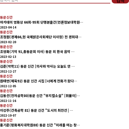
검색
회비납부 현황
동문신간
동문ID카드 발급
아카데미 영화상 66회-95회 단행본출간(언론정보대학원…
2023-04-14
동문신간
조정원(경제66,현 국제밝은사회재단 이사장) 전 경희대…
2023-02-20
동문신간
조영화(기악 91,총동문회 이사) 동문 외 한국 음악 …
2023-02-13
동문신간
김준(약학11) 동문 신간 [의사와 약사는 오늘도 안 …
2022-12-27
동문신간
원태연(체육92) 동문 신간 시집 [너에게 전화가 왔다…
2022-12-05
동문신간
김동선(전자공학80)동문 신간 "뮤지컬소설" [휘몰이]…
2022-11-16
동문신간
이강주(건축공학 81) 동문 신간 "도시의 최전선 | …
2022-10-07
동문신간
홍기준(평화복지대학원88) 동문 신간 "미래를 여는 창…