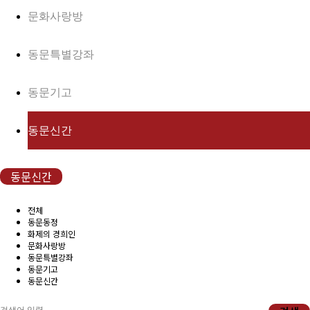
(구)동문회보
문화사랑방
모교 소식
동문특별강좌
공지사항
동문기고
행사안내
동문신간
공지사항
동문신간
동문우대업체
전체
동문우대업체
동문동정
화제의 경희인
문화사랑방
동문특별강좌
동문회비
동문기고
동문신간
회비 안내