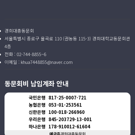
경희대총동문회
서울특별시 종로구 율곡로 110 (권농동 115-3) 경희대학교동문회관
4층
전화 :
02-744-8855~6
이메일 :
khua7448855@naver.com
동문회비 납입계좌 안내
국민은행
817-25-0007-721
농협은행
053-01-253561
신한은행
100-018-266960
우리은행
845-203729-13-001
하나은행
178-910012-61604
예금주
경희대총동문회