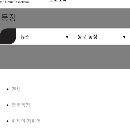
경희사랑카드
y Alumni Association
 동정
동문신용카드
뉴스
뉴스
동문 동정
총동문회 뉴스
산하단체 뉴스
동문 동정
경조사
전체
포토 갤러리
동문동정
영상 갤러리
화제의 경희인
동문회보