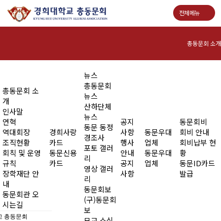
전체메뉴
총동문회 소개
인사말
뉴스
총동문회
총동문회 소
연혁
뉴스
개
산하단체
인사말
역대회장
뉴스
연혁
공지
동문회비
동문 동정
역대회장
경희사랑
사항
동문우대
회비 안내
조직현황
경조사
조직현황
카드
행사
업체
회비납부 현
포토 갤러
회칙 및 운영
동문신용
안내
동문우대
황
회칙 및 운영규칙
리
규칙
카드
공지
업체
동문ID카드
영상 갤러
장학재단 안
사항
발급
장학재단 안내
리
내
동문회보
동문회관 오
동문회관 오시는길
(구)동문회
시는길
보
 총동문회
모교 소식