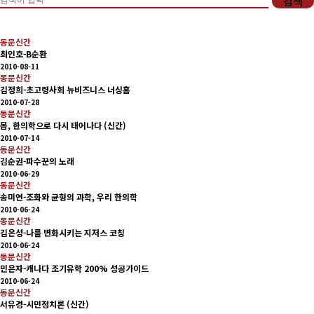
검색
회비납부 현황
동문신간
동문ID카드 발급
최인호-B순환
2010-08-11
동문신간
김정희-초고령사회 뉴비즈니스 너싱홈
2010-07-28
동문신간
몸, 한의학으로 다시 태어나다 (신간)
2010-07-14
동문신간
김순권-파수꾼의 노래
2010-06-29
동문신간
송미연-조화와 균형의 과학, 우리 한의학
2010-06-24
동문신간
김은성-나를 변화시키는 지저스 코칭
2010-06-24
동문신간
민은자-캐나다 조기유학 200% 성공가이드
2010-06-24
동문신간
서유경-시민정치론 (신간)