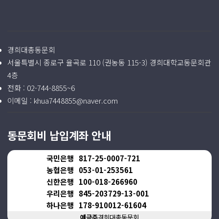
경희대총동문회
서울특별시 종로구 율곡로 110 (권농동 115-3) 경희대학교동문회관
4층
전화 :
02-744-8855~6
이메일 :
khua7448855@naver.com
동문회비 납입계좌 안내
국민은행
817-25-0007-721
농협은행
053-01-253561
신한은행
100-018-266960
우리은행
845-203729-13-001
하나은행
178-910012-61604
예금주
경희대총동문회