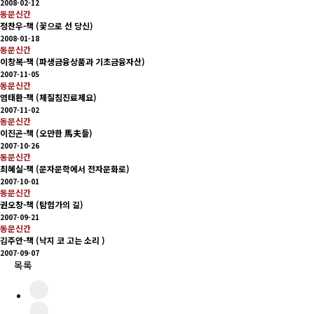
2008-02-12
동문신간
정찬우-책 (꽃으로 선 당신)
2008-01-18
동문신간
이창복-책 (파생금융상품과 기초금융자산)
2007-11-05
동문신간
염태환-책 (체질침진료제요)
2007-11-02
동문신간
이진곤-책 (오만한 馬夫들)
2007-10-26
동문신간
최혜실-책 (문자문학에서 전자문화로)
2007-10-01
동문신간
권오창-책 (탐험가의 길)
2007-09-21
동문신간
김주안-책 (낙지 코 고는 소리 )
2007-09-07
목록