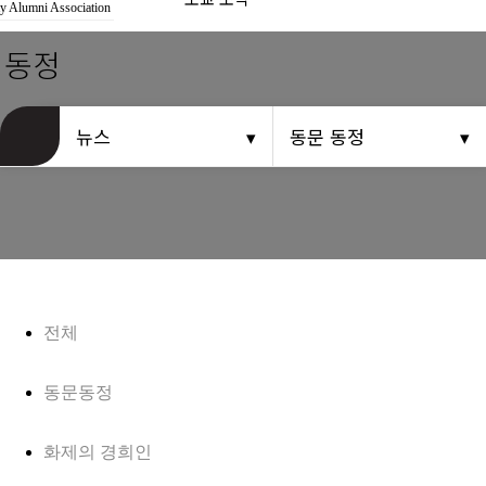
경희사랑카드
y Alumni Association
 동정
동문신용카드
뉴스
뉴스
동문 동정
총동문회 뉴스
산하단체 뉴스
동문 동정
경조사
전체
포토 갤러리
동문동정
영상 갤러리
화제의 경희인
동문회보