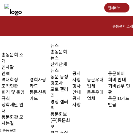
전체메뉴
총동문회 소개
인사말
뉴스
총동문회
총동문회 소
연혁
뉴스
개
산하단체
인사말
역대회장
뉴스
연혁
공지
동문회비
동문 동정
역대회장
경희사랑
사항
동문우대
회비 안내
조직현황
경조사
조직현황
카드
행사
업체
회비납부 현
포토 갤러
회칙 및 운영
동문신용
안내
동문우대
황
회칙 및 운영규칙
리
규칙
카드
공지
업체
동문ID카드
영상 갤러
장학재단 안
사항
발급
장학재단 안내
리
내
동문회보
동문회관 오
동문회관 오시는길
(구)동문회
시는길
보
 총동문회
모교 소식