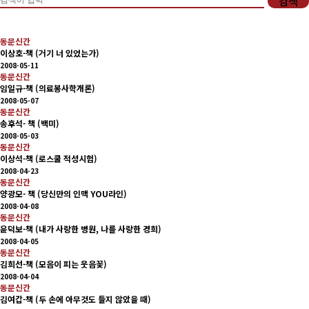
검색
회비납부 현황
동문신간
동문ID카드 발급
이상호-책 (거기 너 있었는가)
2008-05-11
동문신간
임일규-책 (의료봉사학개론)
2008-05-07
동문신간
송후석- 책 (백미)
2008-05-03
동문신간
이상석-책 (로스쿨 적성시험)
2008-04-23
동문신간
양광모- 책 (당신만의 인맥 YOU라인)
2008-04-08
동문신간
윤덕보-책 (내가 사랑한 병원, 나를 사랑한 경희)
2008-04-05
동문신간
김희선-책 (모음이 피는 웃음꽃)
2008-04-04
동문신간
김여갑-책 (두 손에 아무것도 들지 않았을 때)