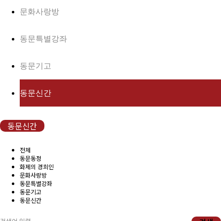
(구)동문회보
문화사랑방
모교 소식
동문특별강좌
공지사항
동문기고
행사안내
동문신간
공지사항
동문신간
동문우대업체
전체
동문우대업체
동문동정
화제의 경희인
문화사랑방
동문특별강좌
동문회비
동문기고
동문신간
회비 안내