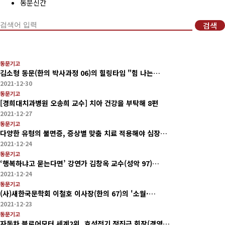
동문신간
회비납부 현황
검색
동문ID카드 발급
동문기고
김소형 동문(한의 박사과정 06)의 힐링타임 "힘 나는…
2021-12-30
동문기고
[경희대치과병원 오송희 교수] 치아 건강을 부탁해 8편
2021-12-27
동문기고
다양한 유형의 불면증, 증상별 맞춤 치료 적용해야 심장…
2021-12-24
동문기고
‘행복하냐고 묻는다면’ 강연가 김창옥 교수(성악 97)…
2021-12-24
동문기고
(사)새한국문학회 이철호 이사장(한의 67)의 '소월·…
2021-12-23
동문기고
자동차 블로어모터 세계2위, 효성전기 정진근 회장(경영…