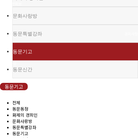
(구)동문회보
문화사랑방
모교 소식
동문특별강좌
공지사항
행사안내
동문기고
공지사항
동문신간
동문우대업체
동문기고
동문우대업체
전체
동문동정
화제의 경희인
동문회비
문화사랑방
동문특별강좌
회비 안내
동문기고