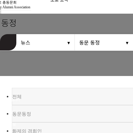
경희사랑카드
 총동문회
y Alumni Association
동문신용카드
 동정
뉴스
뉴스
동문 동정
총동문회 뉴스
산하단체 뉴스
동문 동정
경조사
전체
포토 갤러리
영상 갤러리
동문동정
동문회보
화제의 경희인