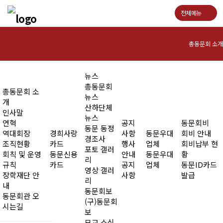
전체메뉴
총동문회 소개
인사말
뉴스
총동문회
총동문회 소
연혁
뉴스
개
산하단체
인사말
역대회장
뉴스
연혁
공지
동문회비
동문 동정
역대회장
경희사랑
사항
동문우대
회비 안내
조직현황
경조사
조직현황
카드
행사
업체
회비납부 현
포토 갤러
회칙 및 운영
동문신용
안내
동문우대
황
회칙 및 운영규칙
리
규칙
카드
공지
업체
동문ID카드
영상 갤러
장학재단 안
사항
발급
장학재단 안내
리
내
동문회보
동문회관 오
동문회관 오시는길
(구)동문회
시는길
보
모교 소식