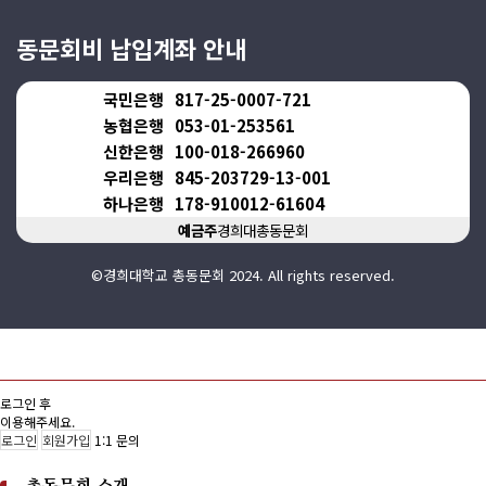
동문회비 납입계좌 안내
국민은행
817-25-0007-721
농협은행
053-01-253561
신한은행
100-018-266960
우리은행
845-203729-13-001
하나은행
178-910012-61604
예금주
경희대총동문회
©경희대학교 총동문회 2024. All rights reserved.
로그인 후
이용해주세요.
로그인
회원가입
1:1 문의