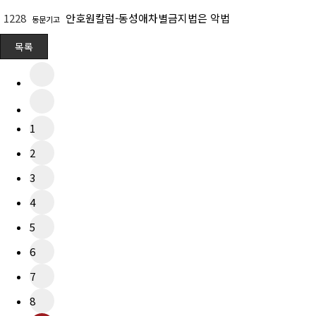
1228
안호원칼럼-동성애차별금지법은 악법
동문기고
목록
1
2
3
4
5
6
7
8