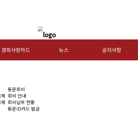
경희사랑카드
뉴스
공지사항
문신용카드
총동문회 뉴스
행사안내
산하단체 뉴스
공지사항
동문회비
동문 동정
업체
회비 안내
업체
회비납부 현황
경조사
동문ID카드 발급
포토 갤러리
영상 갤러리