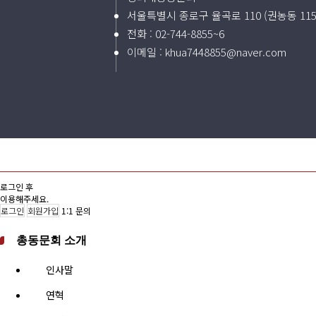
서울특별시 종로구 율곡로 110 (권농동 11
전화 :
02-744-8855~6
이메일 :
khua7448855@naver.com
로그인 후
이용해주세요.
로그인
회원가입
1:1 문의
총동문회 소개
인사말
연혁