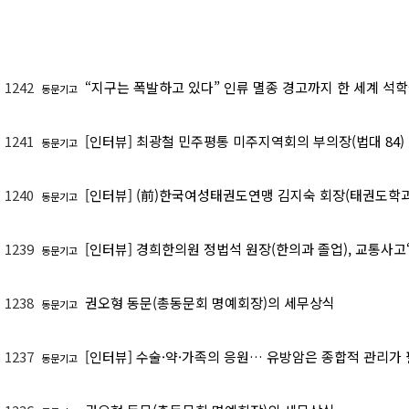
1242
“지구는 폭발하고 있다” 인류 멸종 경고까지 한 세계 석
동문기고
1241
[인터뷰] 최광철 민주평통 미주지역회의 부의장(법대 84)
동문기고
1240
[인터뷰] (前)한국여성태권도연맹 김지숙 회장(태권도학과 
동문기고
1239
[인터뷰] 경희한의원 정법석 원장(한의과 졸업), 교통사고
동문기고
1238
권오형 동문(총동문회 명예회장)의 세무상식
동문기고
1237
[인터뷰] 수술·약·가족의 응원… 유방암은 종합적 관리가
동문기고