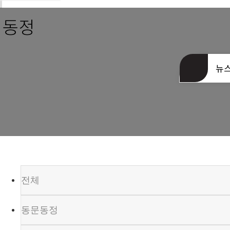
동문회관 오시는길
 동정
뉴
전체
동문동정