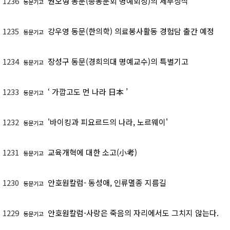
1236
권오형 동문(총동문회 명예회장)의 세무상식
동문기고
1235
강우영 동문(한의학) 의료봉사활동 경험담 출간 예정
동문기고
1234
장성구 동문(경희의대 명예교수)의 특별기고
동문기고
1233
‘ 가깝고도 먼 나라 日本 ’
동문기고
1232
'바이킹과 피요르드의 나라, 노르웨이'
동문기고
1231
교육개혁에 대한 소고(小考)
동문기고
1230
안호원칼럼- 동성애, 인류멸종 지름길
동문기고
1229
안호원칼럼-사랑은 죽음의 자리에서도 그치지 않는다.
동문기고