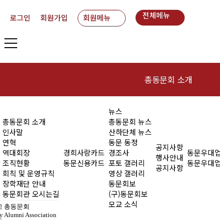
전체메뉴
로그인
회원가입
회원메뉴
총동문회 소개
인사말
동
뉴스
총동문회 소개
총동문회 뉴스
연혁
인사말
산하단체 뉴스
연혁
동문 동정
공지사항
역대회장
역대회장
경희사랑카드
경조사
동문우대
행사안내
조직현황
동문신용카드
포토 갤러리
동문우대
공지사항
조직현황
회칙 및 운영규칙
영상 갤러리
장학재단 안내
동문회보
회칙 및 운영규칙
동문회관 오시는길
(구)동문회보
모교 소식
 총동문회
장학재단 안내
y Alumni Association